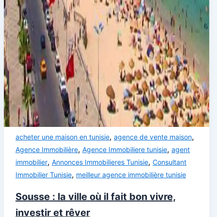
,
,
acheter une maison en tunisie
agence de vente maison
,
,
Agence Immobilière
Agence Immobiliere tunisie
agent
,
,
immobilier
Annonces Immobilieres Tunisie
Consultant
,
Immobilier Tunisie
meilleur agence immobilière tunisie
Sousse : la ville où il fait bon vivre,
investir et rêver