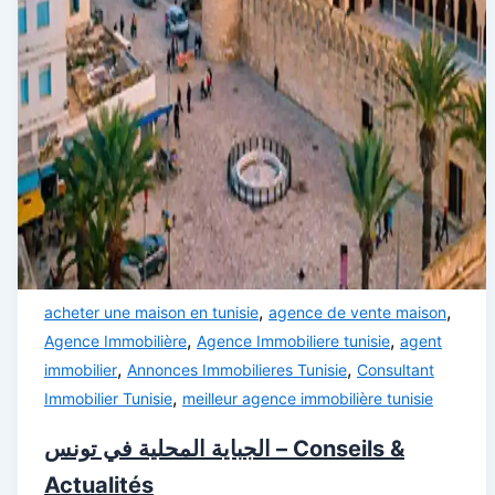
,
,
acheter une maison en tunisie
agence de vente maison
,
,
Agence Immobilière
Agence Immobiliere tunisie
agent
,
,
immobilier
Annonces Immobilieres Tunisie
Consultant
,
Immobilier Tunisie
meilleur agence immobilière tunisie
الجباية المحلية في تونس – Conseils &
Actualités