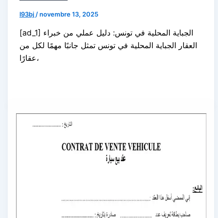
l93bj
/
novembre 13, 2025
[ad_1] الجباية المحلية في تونس: دليل عملي من خبراء
العقار الجباية المحلية في تونس تمثل جانبًا مهمًا لكل من
عقارًا،