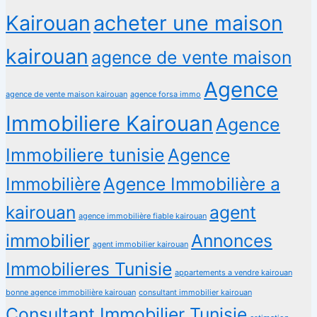
Kairouan
acheter une maison
kairouan
agence de vente maison
Agence
agence de vente maison kairouan
agence forsa immo
Immobiliere Kairouan
Agence
Immobiliere tunisie
Agence
Immobilière
Agence Immobilière a
kairouan
agent
agence immobilière fiable kairouan
immobilier
Annonces
agent immobilier kairouan
Immobilieres Tunisie
appartements a vendre kairouan
bonne agence immobilière kairouan
consultant immobilier kairouan
Consultant Immobilier Tunisie