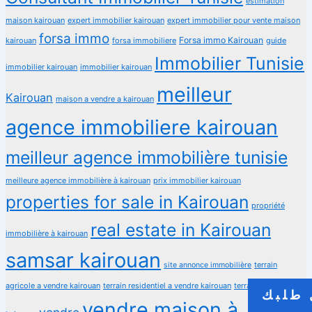
estimation
maison kairouan
expert immobilier kairouan
expert immobilier pour vente maison
forsa immo
Forsa immo Kairouan
kairouan
forsa immobiliere
guide
Immobilier Tunisie
immobilier kairouan
immobilier kairouan
meilleur
Kairouan
maison a vendre a kairouan
agence immobiliere kairouan
meilleur agence immobilière tunisie
meilleure agence immobilière à kairouan
prix immobilier kairouan
properties for sale in Kairouan
propriété
real estate in Kairouan
immobilière à kairouan
samsar kairouan
terrain
site annonce immobilière
agricole a vendre kairouan
terrain residentiel a vendre kairouan
terrain à vendre
طلبك
vendre maison à