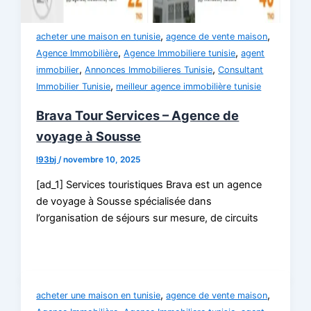
,
,
acheter une maison en tunisie
agence de vente maison
,
,
Agence Immobilière
Agence Immobiliere tunisie
agent
,
,
immobilier
Annonces Immobilieres Tunisie
Consultant
,
Immobilier Tunisie
meilleur agence immobilière tunisie
Brava Tour Services – Agence de
voyage à Sousse
l93bj
/
novembre 10, 2025
[ad_1] Services touristiques Brava est un agence
de voyage à Sousse spécialisée dans
l’organisation de séjours sur mesure, de circuits
,
,
acheter une maison en tunisie
agence de vente maison