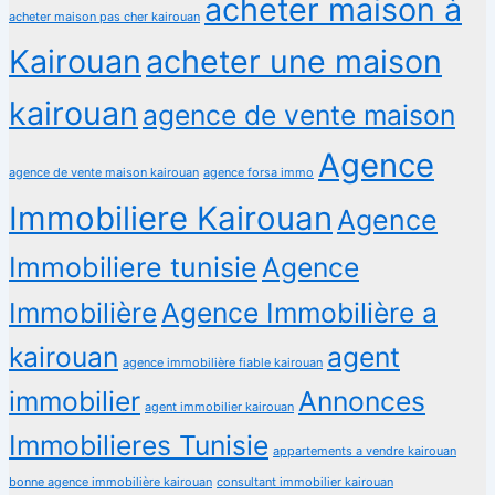
acheter maison à
acheter maison pas cher kairouan
Kairouan
acheter une maison
kairouan
agence de vente maison
Agence
agence de vente maison kairouan
agence forsa immo
Immobiliere Kairouan
Agence
Immobiliere tunisie
Agence
Immobilière
Agence Immobilière a
kairouan
agent
agence immobilière fiable kairouan
immobilier
Annonces
agent immobilier kairouan
Immobilieres Tunisie
appartements a vendre kairouan
bonne agence immobilière kairouan
consultant immobilier kairouan