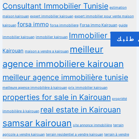
Consultant Immobilier Tunisie
estimation
maison kairouan
expert immobilier kairouan
expert immobilier pour vente maison
forsa immo
Forsa immo Kairouan
kairouan
forsa immobiliere
guide
Immobilier Tunisie
immobilier kairouan
immobilier kairouan
طلبك
meilleur
Kairouan
maison a vendre a kairouan
agence immobiliere kairouan
meilleur agence immobilière tunisie
meilleure agence immobilière à kairouan
prix immobilier kairouan
properties for sale in Kairouan
propriété
real estate in Kairouan
immobilière à kairouan
samsar kairouan
terrain
site annonce immobilière
agricole a vendre kairouan
terrain residentiel a vendre kairouan
terrain à vendre