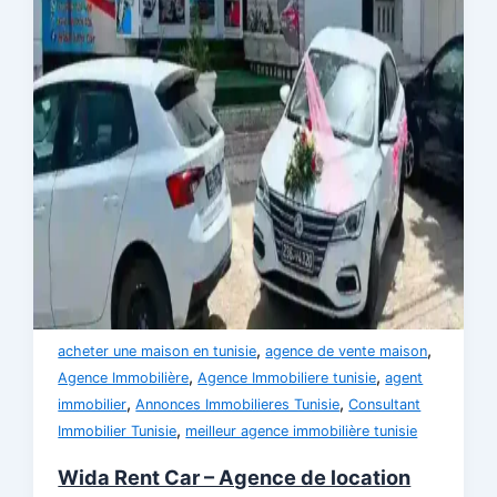
,
,
acheter une maison en tunisie
agence de vente maison
,
,
Agence Immobilière
Agence Immobiliere tunisie
agent
,
,
immobilier
Annonces Immobilieres Tunisie
Consultant
,
Immobilier Tunisie
meilleur agence immobilière tunisie
Wida Rent Car – Agence de location