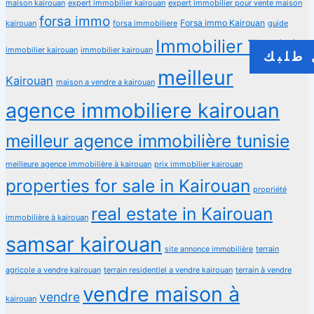
maison kairouan
expert immobilier kairouan
expert immobilier pour vente maison
forsa immo
Forsa immo Kairouan
kairouan
forsa immobiliere
guide
Immobilier Tunisie
immobilier kairouan
immobilier kairouan
طلبك
meilleur
Kairouan
maison a vendre a kairouan
agence immobiliere kairouan
meilleur agence immobilière tunisie
meilleure agence immobilière à kairouan
prix immobilier kairouan
properties for sale in Kairouan
propriété
real estate in Kairouan
immobilière à kairouan
samsar kairouan
terrain
site annonce immobilière
agricole a vendre kairouan
terrain residentiel a vendre kairouan
terrain à vendre
vendre maison à
vendre
kairouan