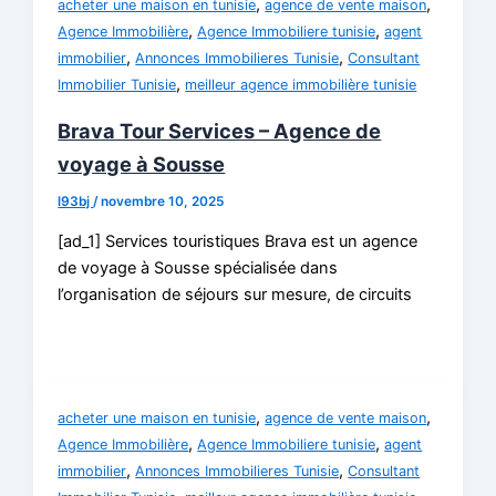
,
,
acheter une maison en tunisie
agence de vente maison
,
,
Agence Immobilière
Agence Immobiliere tunisie
agent
,
,
immobilier
Annonces Immobilieres Tunisie
Consultant
,
Immobilier Tunisie
meilleur agence immobilière tunisie
Brava Tour Services – Agence de
voyage à Sousse
l93bj
/
novembre 10, 2025
[ad_1] Services touristiques Brava est un agence
de voyage à Sousse spécialisée dans
l’organisation de séjours sur mesure, de circuits
,
,
acheter une maison en tunisie
agence de vente maison
,
,
Agence Immobilière
Agence Immobiliere tunisie
agent
,
,
immobilier
Annonces Immobilieres Tunisie
Consultant