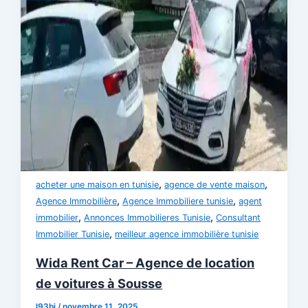
,
,
acheter une maison en tunisie
agence de vente maison
,
,
Agence Immobilière
Agence Immobiliere tunisie
agent
,
,
immobilier
Annonces Immobilieres Tunisie
Consultant
,
Immobilier Tunisie
meilleur agence immobilière tunisie
Wida Rent Car – Agence de location
de voitures à Sousse
l93bj
/
novembre 11, 2025