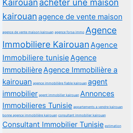
Kairouan
acheter une maison
kairouan
agence de vente maison
Agence
agence de vente maison kairouan
agence forsa immo
Immobiliere Kairouan
Agence
Immobiliere tunisie
Agence
Immobilière
Agence Immobilière a
kairouan
agent
agence immobilière fiable kairouan
immobilier
Annonces
agent immobilier kairouan
Immobilieres Tunisie
appartements a vendre kairouan
bonne agence immobilière kairouan
consultant immobilier kairouan
Consultant Immobilier Tunisie
estimation