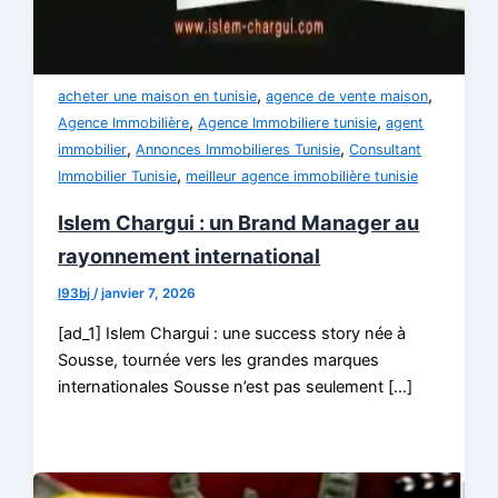
,
,
acheter une maison en tunisie
agence de vente maison
,
,
Agence Immobilière
Agence Immobiliere tunisie
agent
,
,
immobilier
Annonces Immobilieres Tunisie
Consultant
,
Immobilier Tunisie
meilleur agence immobilière tunisie
Islem Chargui : un Brand Manager au
rayonnement international
l93bj
/
janvier 7, 2026
[ad_1] Islem Chargui : une success story née à
Sousse, tournée vers les grandes marques
internationales Sousse n’est pas seulement […]