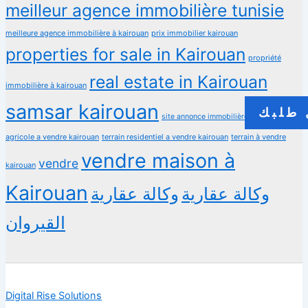
meilleur agence immobilière tunisie
meilleure agence immobilière à kairouan
prix immobilier kairouan
properties for sale in Kairouan
propriété
real estate in Kairouan
immobilière à kairouan
samsar kairouan
طلبك
terrain
site annonce immobilière
agricole a vendre kairouan
terrain residentiel a vendre kairouan
terrain à vendre
vendre maison à
vendre
kairouan
Kairouan
وكالة عقارية
وكالة عقارية
القيروان
Digital Rise Solutions