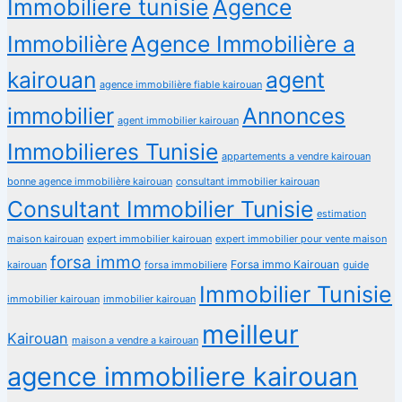
Immobiliere tunisie
Agence
Immobilière
Agence Immobilière a
kairouan
agent
agence immobilière fiable kairouan
immobilier
Annonces
agent immobilier kairouan
Immobilieres Tunisie
appartements a vendre kairouan
bonne agence immobilière kairouan
consultant immobilier kairouan
Consultant Immobilier Tunisie
estimation
maison kairouan
expert immobilier kairouan
expert immobilier pour vente maison
forsa immo
Forsa immo Kairouan
kairouan
forsa immobiliere
guide
Immobilier Tunisie
immobilier kairouan
immobilier kairouan
meilleur
Kairouan
maison a vendre a kairouan
agence immobiliere kairouan