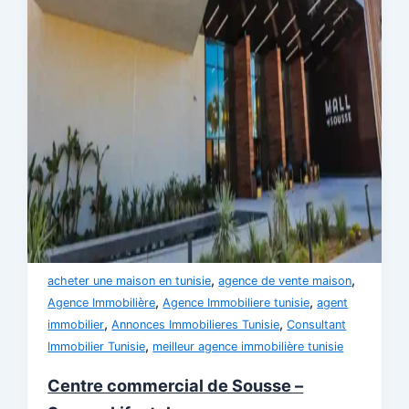
,
,
acheter une maison en tunisie
agence de vente maison
,
,
Agence Immobilière
Agence Immobiliere tunisie
agent
,
,
immobilier
Annonces Immobilieres Tunisie
Consultant
,
Immobilier Tunisie
meilleur agence immobilière tunisie
Centre commercial de Sousse –