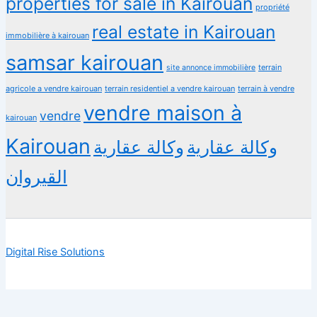
properties for sale in Kairouan
propriété
real estate in Kairouan
immobilière à kairouan
samsar kairouan
terrain
site annonce immobilière
agricole a vendre kairouan
terrain residentiel a vendre kairouan
terrain à vendre
vendre maison à
vendre
kairouan
Kairouan
وكالة عقارية
وكالة عقارية
القيروان
Digital Rise Solutions