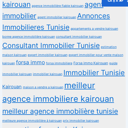
kairouan
agent
agence immobilière fiable kairouan
immobilier
Annonces
agent immobilier kairouan
Immobilieres Tunisie
appartements a vendre kairouan
bonne agence immobilière kairouan
consultant immobilier kairouan
Consultant Immobilier Tunisie
estimation
maison kairouan
expert immobilier kairouan
expert immobilier pour vente maison
forsa immo
Forsa immo Kairouan
kairouan
forsa immobiliere
guide
Immobilier Tunisie
immobilier kairouan
immobilier kairouan
meilleur
Kairouan
maison a vendre a kairouan
agence immobiliere kairouan
meilleur agence immobilière tunisie
meilleure agence immobilière à kairouan
prix immobilier kairouan