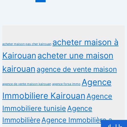
acheter maison à
acheter maison pas cher kairouan
Kairouan
acheter une maison
kairouan
agence de vente maison
Agence
agence de vente maison kairouan
agence forsa immo
Immobiliere Kairouan
Agence
Immobiliere tunisie
Agence
Immobilière
Agence Immobilière a
طلبك