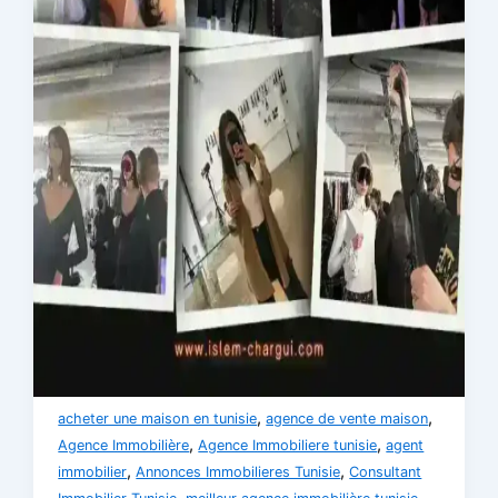
,
,
acheter une maison en tunisie
agence de vente maison
,
,
Agence Immobilière
Agence Immobiliere tunisie
agent
,
,
immobilier
Annonces Immobilieres Tunisie
Consultant
,