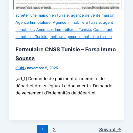
,
,
acheter une maison en tunisie
agence de vente maison
,
,
Agence Immobilière
Agence Immobiliere tunisie
agent
,
,
immobilier
Annonces Immobilieres Tunisie
Consultant
,
Immobilier Tunisie
meilleur agence immobilière tunisie
Formulaire CNSS Tunisie – Forsa Immo
Sousse
l93bj
/
novembre 5, 2025
[ad_1] Demande de paiement d’indemnité de
départ et droits légaux Le document « Demande
de versement d’indemnités de départ et
1
2
Suivant
→