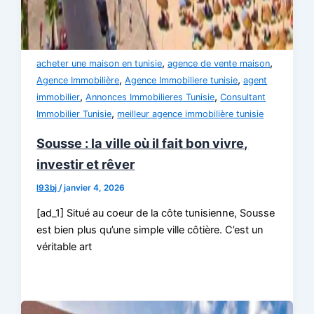
,
,
acheter une maison en tunisie
agence de vente maison
,
,
Agence Immobilière
Agence Immobiliere tunisie
agent
,
,
immobilier
Annonces Immobilieres Tunisie
Consultant
,
Immobilier Tunisie
meilleur agence immobilière tunisie
Sousse : la ville où il fait bon vivre,
investir et rêver
l93bj
/
janvier 4, 2026
[ad_1] Situé au coeur de la côte tunisienne, Sousse
est bien plus qu’une simple ville côtière. C’est un
véritable art