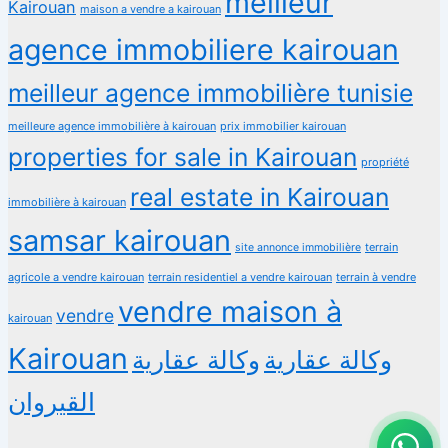
meilleur
Kairouan
maison a vendre a kairouan
agence immobiliere kairouan
meilleur agence immobilière tunisie
meilleure agence immobilière à kairouan
prix immobilier kairouan
properties for sale in Kairouan
propriété
real estate in Kairouan
immobilière à kairouan
samsar kairouan
terrain
site annonce immobilière
agricole a vendre kairouan
terrain residentiel a vendre kairouan
terrain à vendre
vendre maison à
vendre
kairouan
Kairouan
وكالة عقارية
وكالة عقارية
القيروان