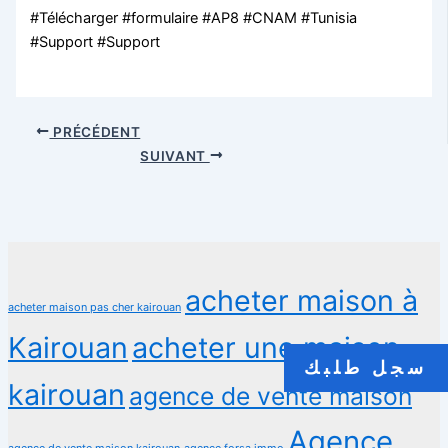
#Télécharger #formulaire #AP8 #CNAM #Tunisia
#Support #Support
PRÉCÉDENT
SUIVANT
acheter maison à
acheter maison pas cher kairouan
Kairouan
acheter une maison
سجل طلبك
kairouan
agence de vente maison
Agence
agence de vente maison kairouan
agence forsa immo