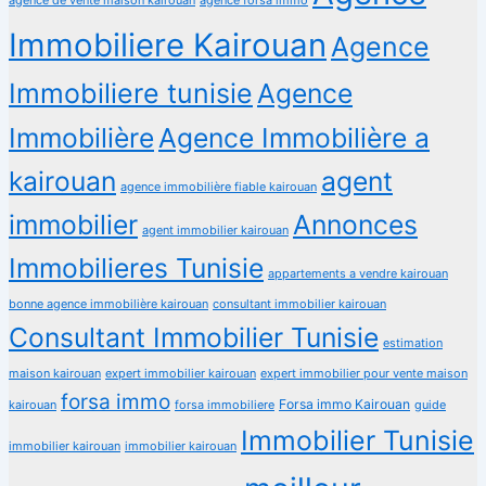
Immobiliere Kairouan
Agence
Immobiliere tunisie
Agence
Immobilière
Agence Immobilière a
kairouan
agent
agence immobilière fiable kairouan
immobilier
Annonces
agent immobilier kairouan
Immobilieres Tunisie
appartements a vendre kairouan
bonne agence immobilière kairouan
consultant immobilier kairouan
Consultant Immobilier Tunisie
estimation
maison kairouan
expert immobilier kairouan
expert immobilier pour vente maison
forsa immo
Forsa immo Kairouan
kairouan
forsa immobiliere
guide
Immobilier Tunisie
immobilier kairouan
immobilier kairouan