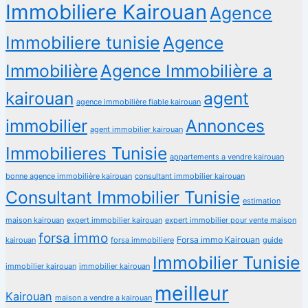
Immobiliere Kairouan
Agence
Immobiliere tunisie
Agence
Immobilière
Agence Immobilière a
kairouan
agent
agence immobilière fiable kairouan
immobilier
Annonces
agent immobilier kairouan
Immobilieres Tunisie
appartements a vendre kairouan
bonne agence immobilière kairouan
consultant immobilier kairouan
Consultant Immobilier Tunisie
estimation
maison kairouan
expert immobilier kairouan
expert immobilier pour vente maison
forsa immo
Forsa immo Kairouan
kairouan
forsa immobiliere
guide
Immobilier Tunisie
immobilier kairouan
immobilier kairouan
meilleur
Kairouan
maison a vendre a kairouan