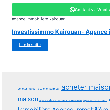
Contact via What
agence immobiliere kairouan
Investissimmo Kairouan- Agence 
Lire la suite
acheter maiso
acheter maison pas cher kairouan
maison
agence de vente maison kairouan
agence forsa immo
Immobilière
Agence Immobilière 