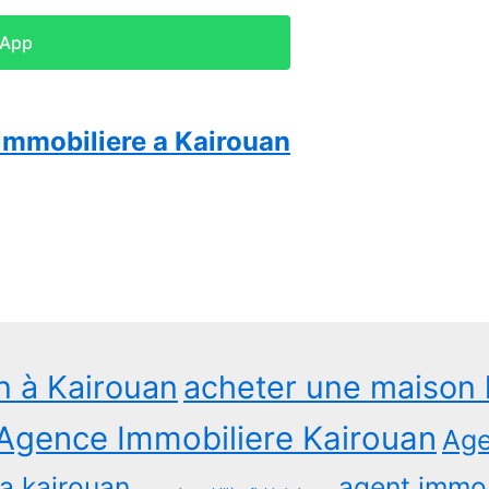
sApp
immobiliere a Kairouan
n à Kairouan
acheter une maison 
Agence Immobiliere Kairouan
Age
a kairouan
agent immob