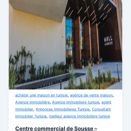
,
,
acheter une maison en tunisie
agence de vente maison
,
,
Agence Immobilière
Agence Immobiliere tunisie
agent
,
,
immobilier
Annonces Immobilieres Tunisie
Consultant
,
Immobilier Tunisie
meilleur agence immobilière tunisie
Centre commercial de Sousse –