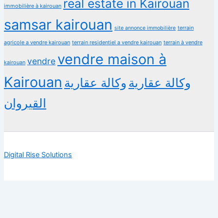
real estate in Kairouan
immobilière à kairouan
samsar kairouan
terrain
site annonce immobilière
agricole a vendre kairouan
terrain residentiel a vendre kairouan
terrain à vendre
vendre maison à
vendre
kairouan
Kairouan
وكالة عقارية
وكالة عقارية
القيروان
Digital Rise Solutions