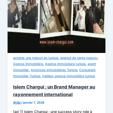
,
,
acheter une maison en tunisie
agence de vente maison
,
,
Agence Immobilière
Agence Immobiliere tunisie
agent
,
,
immobilier
Annonces Immobilieres Tunisie
Consultant
,
Immobilier Tunisie
meilleur agence immobilière tunisie
Islem Chargui : un Brand Manager au
rayonnement international
l93bj
/
janvier 7, 2026
[ad_1] Islem Chargui : une success story née à