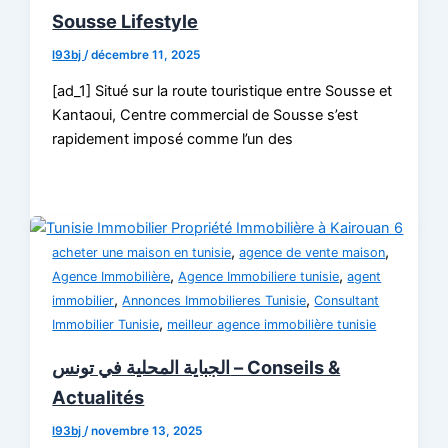
Sousse Lifestyle
l93bj
/
décembre 11, 2025
[ad_1] Situé sur la route touristique entre Sousse et
Kantaoui, Centre commercial de Sousse s’est
rapidement imposé comme l’un des
,
,
acheter une maison en tunisie
agence de vente maison
,
,
Agence Immobilière
Agence Immobiliere tunisie
agent
,
,
immobilier
Annonces Immobilieres Tunisie
Consultant
,
Immobilier Tunisie
meilleur agence immobilière tunisie
الجباية المحلية في تونس – Conseils &
Actualités
l93bj
/
novembre 13, 2025