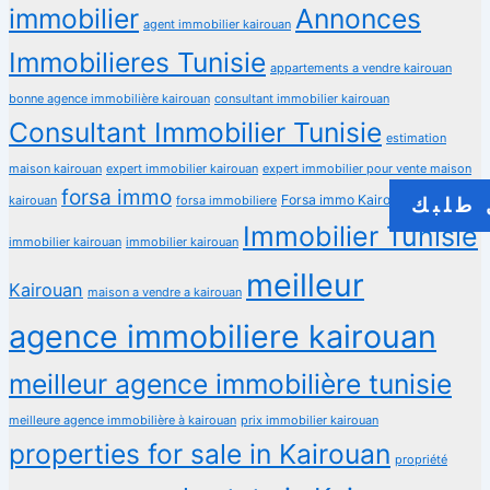
immobilier
Annonces
agent immobilier kairouan
Immobilieres Tunisie
appartements a vendre kairouan
bonne agence immobilière kairouan
consultant immobilier kairouan
Consultant Immobilier Tunisie
estimation
maison kairouan
expert immobilier kairouan
expert immobilier pour vente maison
forsa immo
Forsa immo Kairouan
kairouan
forsa immobiliere
guide
طلبك
Immobilier Tunisie
immobilier kairouan
immobilier kairouan
meilleur
Kairouan
maison a vendre a kairouan
agence immobiliere kairouan
meilleur agence immobilière tunisie
meilleure agence immobilière à kairouan
prix immobilier kairouan
properties for sale in Kairouan
propriété