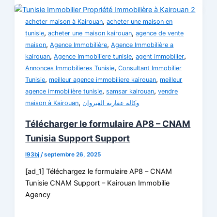
,
acheter maison à Kairouan
acheter une maison en
,
,
tunisie
acheter une maison kairouan
agence de vente
,
,
maison
Agence Immobilière
Agence Immobilière a
,
,
,
kairouan
Agence Immobiliere tunisie
agent immobilier
,
Annonces Immobilieres Tunisie
Consultant Immobilier
,
,
Tunisie
meilleur agence immobiliere kairouan
meilleur
,
,
agence immobilière tunisie
samsar kairouan
vendre
,
maison à Kairouan
وكالة عقارية القيروان
Télécharger le formulaire AP8 – CNAM
Tunisia Support Support
l93bj
/
septembre 26, 2025
[ad_1] Téléchargez le formulaire AP8 – CNAM
Tunisie CNAM Support – Kairouan Immobilie
Agency