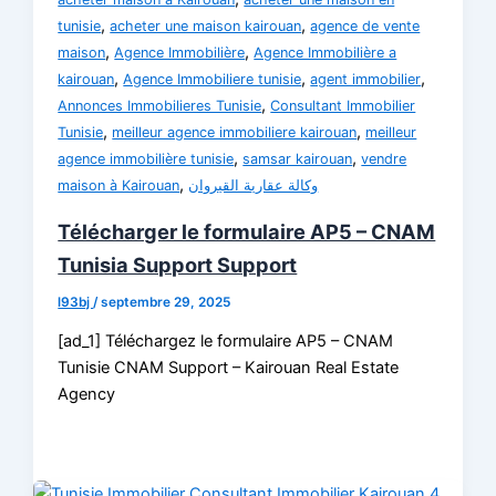
,
,
tunisie
acheter une maison kairouan
agence de vente
,
,
maison
Agence Immobilière
Agence Immobilière a
,
,
,
kairouan
Agence Immobiliere tunisie
agent immobilier
,
Annonces Immobilieres Tunisie
Consultant Immobilier
,
,
Tunisie
meilleur agence immobiliere kairouan
meilleur
,
,
agence immobilière tunisie
samsar kairouan
vendre
,
maison à Kairouan
وكالة عقارية القيروان
Télécharger le formulaire AP5 – CNAM
Tunisia Support Support
l93bj
/
septembre 29, 2025
[ad_1] Téléchargez le formulaire AP5 – CNAM
Tunisie CNAM Support – Kairouan Real Estate
Agency