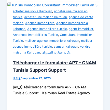
,
acheter maison à Kairouan
acheter une maison en
,
,
tunisie
acheter une maison kairouan
agence de vente
,
,
maison
Agence Immobilière
Agence Immobilière a
,
,
,
kairouan
Agence Immobiliere tunisie
agent immobilier
,
Annonces Immobilieres Tunisie
Consultant Immobilier
,
,
Tunisie
meilleur agence immobiliere kairouan
meilleur
,
,
agence immobilière tunisie
samsar kairouan
vendre
,
maison à Kairouan
وكالة عقارية القيروان
Télécharger le formulaire AP7 – CNAM
Tunisia Support Support
l93bj
/
septembre 27, 2025
[ad_1] Télécharger le formulaire AP7 – CNAM
Tunisie Support – Kairouan Real Estate Agency