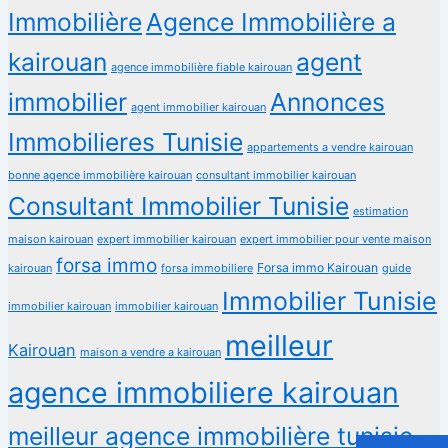
Immobilière
Agence Immobilière a
kairouan
agent
agence immobilière fiable kairouan
immobilier
Annonces
agent immobilier kairouan
Immobilieres Tunisie
appartements a vendre kairouan
bonne agence immobilière kairouan
consultant immobilier kairouan
Consultant Immobilier Tunisie
estimation
maison kairouan
expert immobilier kairouan
expert immobilier pour vente maison
forsa immo
Forsa immo Kairouan
kairouan
forsa immobiliere
guide
Immobilier Tunisie
immobilier kairouan
immobilier kairouan
meilleur
Kairouan
maison a vendre a kairouan
agence immobiliere kairouan
meilleur agence immobilière tunisie