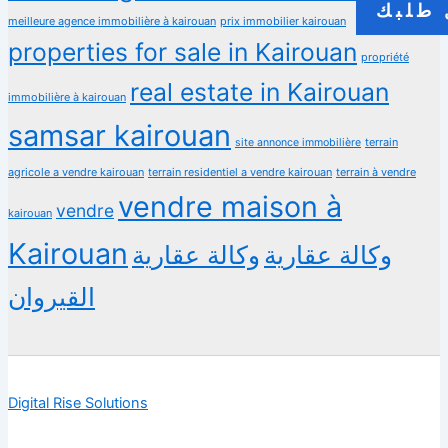
طلبك
meilleure agence immobilière à kairouan
prix immobilier kairouan
properties for sale in Kairouan
propriété
real estate in Kairouan
immobilière à kairouan
samsar kairouan
terrain
site annonce immobilière
agricole a vendre kairouan
terrain residentiel a vendre kairouan
terrain à vendre
vendre maison à
vendre
kairouan
Kairouan
وكالة عقارية
وكالة عقارية
القيروان
Digital Rise Solutions