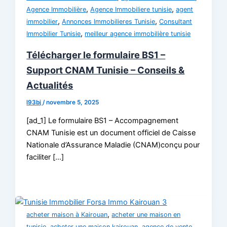
,
,
Agence Immobilière
Agence Immobiliere tunisie
agent
,
,
immobilier
Annonces Immobilieres Tunisie
Consultant
,
Immobilier Tunisie
meilleur agence immobilière tunisie
Télécharger le formulaire BS1 –
Support CNAM Tunisie – Conseils &
Actualités
l93bj
/
novembre 5, 2025
[ad_1] Le formulaire BS1 – Accompagnement
CNAM Tunisie est un document officiel de Caisse
Nationale d’Assurance Maladie (CNAM)conçu pour
faciliter […]
,
acheter maison à Kairouan
acheter une maison en
,
,
tunisie
acheter une maison kairouan
agence de vente