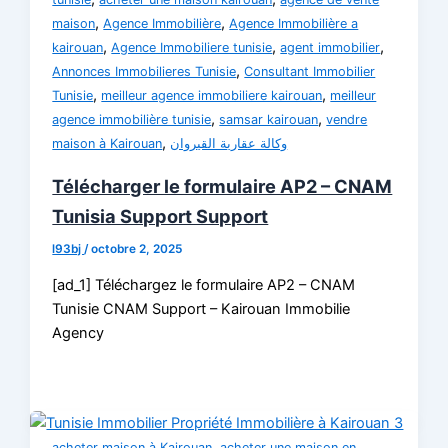
,
,
maison
Agence Immobilière
Agence Immobilière a
,
,
,
kairouan
Agence Immobiliere tunisie
agent immobilier
,
Annonces Immobilieres Tunisie
Consultant Immobilier
,
,
Tunisie
meilleur agence immobiliere kairouan
meilleur
,
,
agence immobilière tunisie
samsar kairouan
vendre
,
maison à Kairouan
وكالة عقارية القيروان
Télécharger le formulaire AP2 – CNAM
Tunisia Support Support
l93bj
/
octobre 2, 2025
[ad_1] Téléchargez le formulaire AP2 – CNAM
Tunisie CNAM Support – Kairouan Immobilie
Agency
,
acheter maison à Kairouan
acheter une maison en