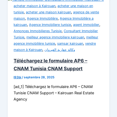
,
acheter maison à Kairouan
acheter une maison en
,
,
tunisie
acheter une maison kairouan
agence de vente
,
,
maison
Agence Immobilière
Agence Immobilière a
,
,
,
kairouan
Agence Immobiliere tunisie
agent immobilier
,
Annonces Immobilieres Tunisie
Consultant Immobilier
,
,
Tunisie
meilleur agence immobiliere kairouan
meilleur
,
,
agence immobilière tunisie
samsar kairouan
vendre
,
maison à Kairouan
وكالة عقارية القيروان
Téléchargez le formulaire AP6 –
CNAM Tunisia CNAM Support
l93bj
/
septembre 28, 2025
[ad_1] Téléchargez le formulaire AP6 – CNAM
Tunisie CNAM Support – Kairouan Real Estate
Agency