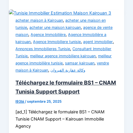
,
acheter maison à Kairouan
acheter une maison en
,
,
tunisie
acheter une maison kairouan
agence de vente
,
,
maison
Agence Immobilière
Agence Immobilière a
,
,
,
kairouan
Agence Immobiliere tunisie
agent immobilier
,
Annonces Immobilieres Tunisie
Consultant Immobilier
,
,
Tunisie
meilleur agence immobiliere kairouan
meilleur
,
,
agence immobilière tunisie
samsar kairouan
vendre
,
maison à Kairouan
وكالة عقارية القيروان
Téléchargez le formulaire BS1 – CNAM
Tunisia Support Support
l93bj
/
septembre 25, 2025
[ad_1] Téléchargez le formulaire BS1 – CNAM
Tunisie CNAM Support – Kairouan Immobilie
Agency