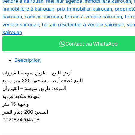
vendre a kairouan
,
meilleur agence immobiliere kairouan
,
immobilière à kairouan
,
prix immobilier kairouan
,
propriét
kairouan
,
samsar kairouan
,
terrain à vendre kairouan
,
terr
vendre kairouan
,
terrain residentiel a vendre kairouan
,
ven
kairouan
Contact via WhatsApp
Description
أرض للبيع – طريق سوسة القيروان
للبيع قطعة أرض مساحتها 330 متر مربع
الموقع: طريق سوسة – القيروان
شهادة ملكية فردية
واجهة 15 متر
السعر: 200 دينار للمتر
0021624704708