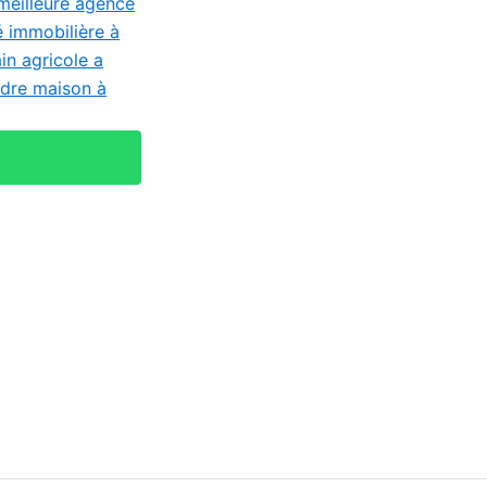
meilleure agence
é immobilière à
ain agricole a
dre maison à