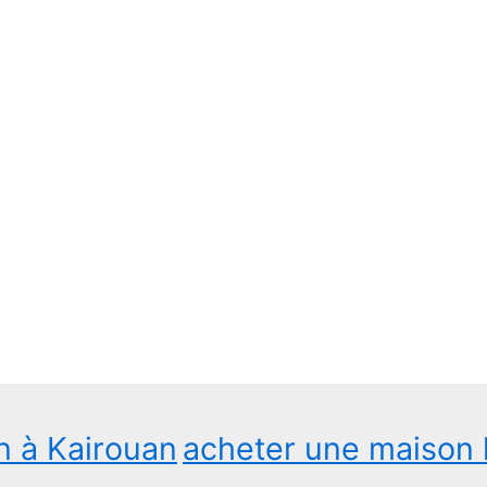
n à Kairouan
acheter une maison 