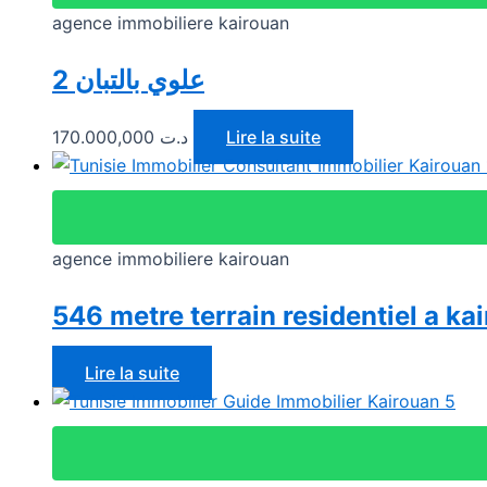
agence immobiliere kairouan
2 علوي بالتبان
170.000,000
د.ت
Lire la suite
agence immobiliere kairouan
546 metre terrain residentiel a ka
Lire la suite