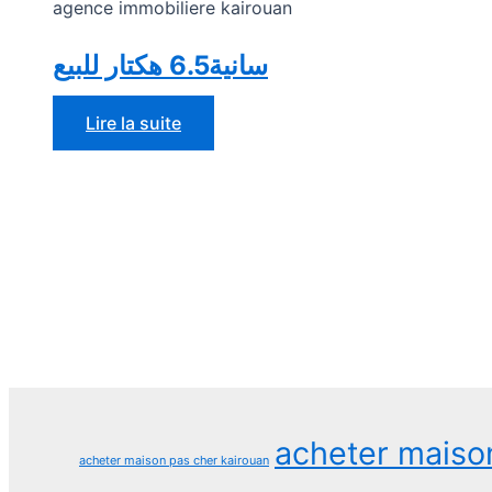
agence immobiliere kairouan
سانية6.5 هكتار للبيع
Lire la suite
acheter maiso
acheter maison pas cher kairouan