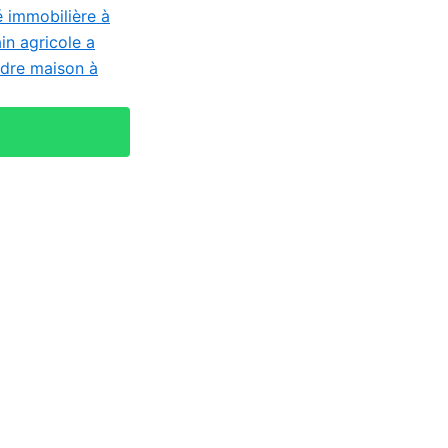
é immobilière à
ain agricole a
dre maison à