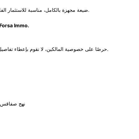
ضيعة مجهزة بالكامل، مناسبة للاستثمار الفلاحي أو للإقامة، وتضم جميع المرافق الأساسية في موقع استراتيجي.
جميع الصور، الفيديوهات، السعر، وباقي التفاصيل متوفرة على  Forsa Immo.
حرصًا على خصوصية المالكين، لا نقوم بإعطاء تفاصيل الموقع الدقيق أو معلومات إضافية عبر الهاتف. شكرًا على تفهمكم.
بجانب مقهى الأهرام، خلف STEG بالقيروان (STEG KAIROUAN)، نهج صفاقس