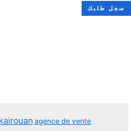
سجل طلبك
kairouan
agence de vente