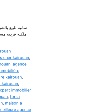
irouan
s cher kairouan
,
irouan
,
agence
mmobilière
re kairouan
,
r kairouan
,
xpert immobilier
ouan
,
forsa
an
,
maison a
meilleure agence