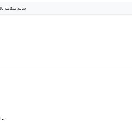
سانية متكاملة با
سان