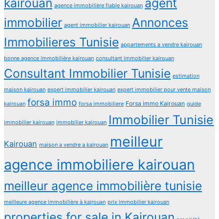
kairouan
agent
agence immobilière fiable kairouan
immobilier
Annonces
agent immobilier kairouan
Immobilieres Tunisie
appartements a vendre kairouan
bonne agence immobilière kairouan
consultant immobilier kairouan
Consultant Immobilier Tunisie
estimation
maison kairouan
expert immobilier kairouan
expert immobilier pour vente maison
forsa immo
Forsa immo Kairouan
kairouan
forsa immobiliere
guide
Immobilier Tunisie
immobilier kairouan
immobilier kairouan
meilleur
Kairouan
maison a vendre a kairouan
agence immobiliere kairouan
meilleur agence immobilière tunisie
meilleure agence immobilière à kairouan
prix immobilier kairouan
properties for sale in Kairouan