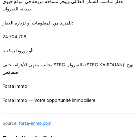
عقار مناسب للسكن العائلي ويوفر مساحة مريحة في موقع حيوي
بمدينة القيروان.
للمزيد من المعلومات أو لزيارة العقار:
24 704 708
أو زورونا بمكتبنا:
بجانب مقهى الأهرام، خلف STEG بالقيروان (STEG KAIROUAN)، نهج
صفاقس
Forsa Immo
Forsa Immo — Votre opportunité immobilière.
Source:
forsa-immo.com