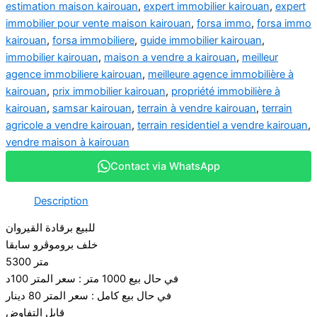
estimation maison kairouan
,
expert immobilier kairouan
,
expert
immobilier pour vente maison kairouan
,
forsa immo
,
forsa immo
kairouan
,
forsa immobiliere
,
guide immobilier kairouan
,
immobilier kairouan
,
maison a vendre a kairouan
,
meilleur
agence immobiliere kairouan
,
meilleure agence immobilière à
kairouan
,
prix immobilier kairouan
,
propriété immobilière à
kairouan
,
samsar kairouan
,
terrain à vendre kairouan
,
terrain
agricole a vendre kairouan
,
terrain residentiel a vendre kairouan
,
vendre maison à kairouan
Contact via WhatsApp
Description
للبيع برقادة القيروان
خلف بروموڤرو سابقا
5300 متر
في حال بيع 1000 متر : سعر المتر 100د
في حال بيع كامل : سعر المتر 80 دينار
قابل التفاوض