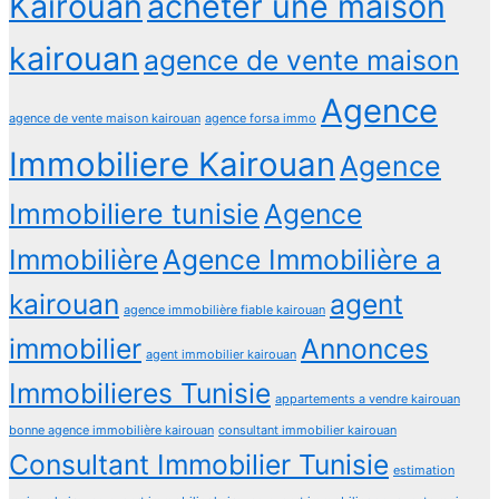
Kairouan
acheter une maison
kairouan
agence de vente maison
Agence
agence de vente maison kairouan
agence forsa immo
Immobiliere Kairouan
Agence
Immobiliere tunisie
Agence
Immobilière
Agence Immobilière a
kairouan
agent
agence immobilière fiable kairouan
immobilier
Annonces
agent immobilier kairouan
Immobilieres Tunisie
appartements a vendre kairouan
bonne agence immobilière kairouan
consultant immobilier kairouan
Consultant Immobilier Tunisie
estimation