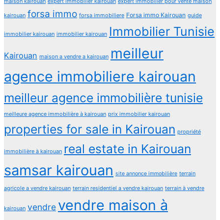
maison kairouan
expert immobilier kairouan
expert immobilier pour vente maison
forsa immo
Forsa immo Kairouan
kairouan
forsa immobiliere
guide
Immobilier Tunisie
immobilier kairouan
immobilier kairouan
meilleur
Kairouan
maison a vendre a kairouan
agence immobiliere kairouan
meilleur agence immobilière tunisie
meilleure agence immobilière à kairouan
prix immobilier kairouan
properties for sale in Kairouan
propriété
real estate in Kairouan
immobilière à kairouan
samsar kairouan
terrain
site annonce immobilière
agricole a vendre kairouan
terrain residentiel a vendre kairouan
terrain à vendre
vendre maison à
vendre
kairouan