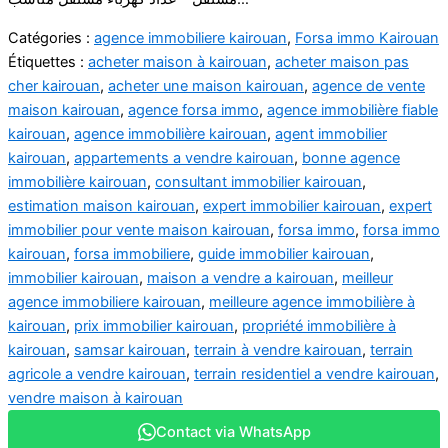
Catégories :
agence immobiliere kairouan
,
Forsa immo Kairouan
Étiquettes :
acheter maison à kairouan
,
acheter maison pas
cher kairouan
,
acheter une maison kairouan
,
agence de vente
maison kairouan
,
agence forsa immo
,
agence immobilière fiable
kairouan
,
agence immobilière kairouan
,
agent immobilier
kairouan
,
appartements a vendre kairouan
,
bonne agence
immobilière kairouan
,
consultant immobilier kairouan
,
estimation maison kairouan
,
expert immobilier kairouan
,
expert
immobilier pour vente maison kairouan
,
forsa immo
,
forsa immo
kairouan
,
forsa immobiliere
,
guide immobilier kairouan
,
immobilier kairouan
,
maison a vendre a kairouan
,
meilleur
agence immobiliere kairouan
,
meilleure agence immobilière à
kairouan
,
prix immobilier kairouan
,
propriété immobilière à
kairouan
,
samsar kairouan
,
terrain à vendre kairouan
,
terrain
agricole a vendre kairouan
,
terrain residentiel a vendre kairouan
,
vendre maison à kairouan
Contact via WhatsApp