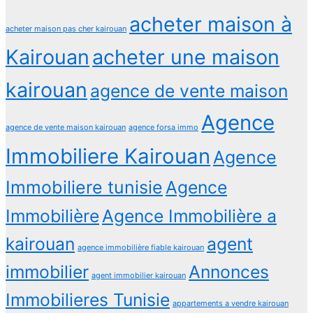
acheter maison à
acheter maison pas cher kairouan
Kairouan
acheter une maison
kairouan
agence de vente maison
Agence
agence de vente maison kairouan
agence forsa immo
Immobiliere Kairouan
Agence
Immobiliere tunisie
Agence
Immobilière
Agence Immobilière a
kairouan
agent
agence immobilière fiable kairouan
immobilier
Annonces
agent immobilier kairouan
Immobilieres Tunisie
appartements a vendre kairouan