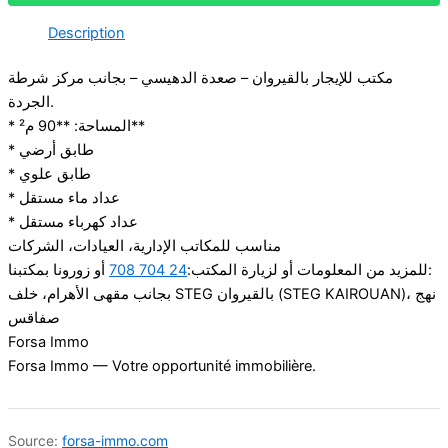
Description
مكتب للإيجار بالقيروان – صعدة الدهيسي – بجانب مركز شرطة
الجردة.
* المساحة: **90 م²**
* طابق أرضي
* طابق علوي
* عداد ماء مستقل
* عداد كهرباء مستقل
مناسب للمكاتب الإدارية، العيادات، الشركات
24 704 708
للمزيد من المعلومات أو لزيارة المكتب:
أو زورونا بمكتبنا:
بجانب مقهى الأهرام، خلف STEG بالقيروان (STEG KAIROUAN)، نهج
صفاقس
Forsa Immo
Forsa Immo — Votre opportunité immobilière.
Source:
forsa-immo.com