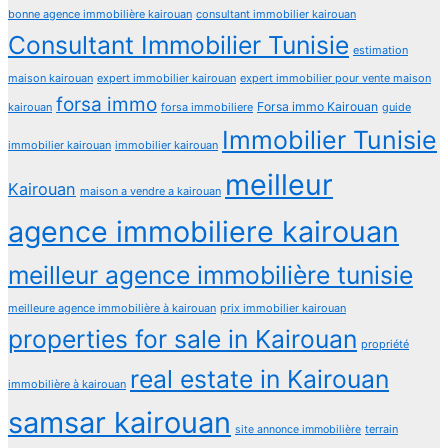
bonne agence immobilière kairouan
consultant immobilier kairouan
Consultant Immobilier Tunisie
estimation
maison kairouan
expert immobilier kairouan
expert immobilier pour vente maison
forsa immo
Forsa immo Kairouan
kairouan
forsa immobiliere
guide
Immobilier Tunisie
immobilier kairouan
immobilier kairouan
meilleur
Kairouan
maison a vendre a kairouan
agence immobiliere kairouan
meilleur agence immobilière tunisie
meilleure agence immobilière à kairouan
prix immobilier kairouan
properties for sale in Kairouan
propriété
real estate in Kairouan
immobilière à kairouan
samsar kairouan
terrain
site annonce immobilière