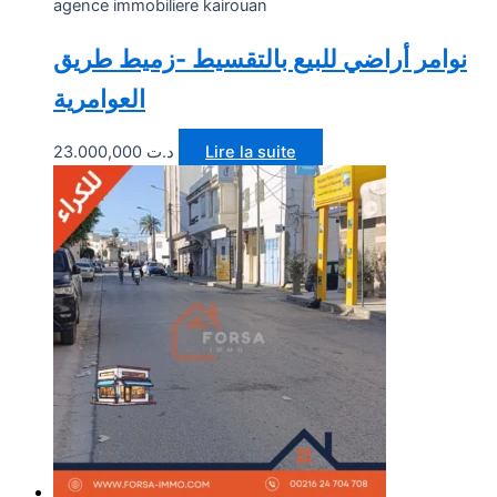
agence immobiliere kairouan
نوامر أراضي للبيع بالتقسيط -زميط طريق
العوامرية
23.000,000
د.ت
Lire la suite