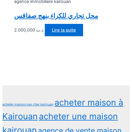
agence immobiliere kairouan
محل تجاري للكراء بنهج صفاقس
2.000,000
د.ت
Lire la suite
acheter maison à
acheter maison pas cher kairouan
Kairouan
acheter une maison
kairouan
agence de vente maison