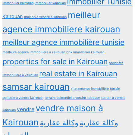
Immobilier Tunisie
immobilier kairouan
immobilier kairouan
meilleur
Kairouan
maison a vendre a kairouan
agence immobiliere kairouan
meilleur agence immobilière tunisie
meilleure agence immobilière à kairouan
prix immobilier kairouan
properties for sale in Kairouan
propriété
real estate in Kairouan
immobilière à kairouan
samsar kairouan
terrain
site annonce immobilière
agricole a vendre kairouan
terrain residentiel a vendre kairouan
terrain à vendre
vendre maison à
vendre
kairouan
Kairouan
وكالة عقارية
وكالة عقارية