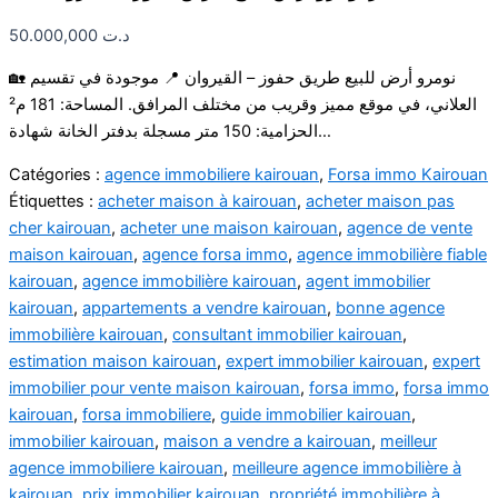
50.000,000
د.ت
🏡 نومرو أرض للبيع طريق حفوز – القيروان 📍 موجودة في تقسيم
العلاني، في موقع مميز وقريب من مختلف المرافق. المساحة: 181 م²
الحزامية: 150 متر مسجلة بدفتر الخانة شهادة…
Catégories :
agence immobiliere kairouan
,
Forsa immo Kairouan
Étiquettes :
acheter maison à kairouan
,
acheter maison pas
cher kairouan
,
acheter une maison kairouan
,
agence de vente
maison kairouan
,
agence forsa immo
,
agence immobilière fiable
kairouan
,
agence immobilière kairouan
,
agent immobilier
kairouan
,
appartements a vendre kairouan
,
bonne agence
immobilière kairouan
,
consultant immobilier kairouan
,
estimation maison kairouan
,
expert immobilier kairouan
,
expert
immobilier pour vente maison kairouan
,
forsa immo
,
forsa immo
kairouan
,
forsa immobiliere
,
guide immobilier kairouan
,
immobilier kairouan
,
maison a vendre a kairouan
,
meilleur
agence immobiliere kairouan
,
meilleure agence immobilière à
kairouan
,
prix immobilier kairouan
,
propriété immobilière à