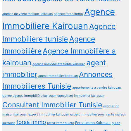
Agence
agence de vente maison kairouan
agence forsa immo
Immobiliere Kairouan
Agence
Immobiliere tunisie
Agence
Immobilière
Agence Immobilière a
kairouan
agent
agence immobilière fiable kairouan
immobilier
Annonces
agent immobilier kairouan
Immobilieres Tunisie
appartements a vendre kairouan
bonne agence immobilière kairouan
consultant immobilier kairouan
Consultant Immobilier Tunisie
estimation
maison kairouan
expert immobilier kairouan
expert immobilier pour vente maison
forsa immo
Forsa immo Kairouan
kairouan
forsa immobiliere
guide