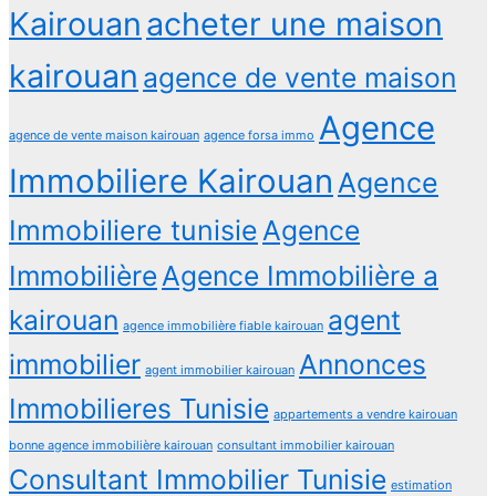
Kairouan
acheter une maison
kairouan
agence de vente maison
Agence
agence de vente maison kairouan
agence forsa immo
Immobiliere Kairouan
Agence
Immobiliere tunisie
Agence
Immobilière
Agence Immobilière a
kairouan
agent
agence immobilière fiable kairouan
immobilier
Annonces
agent immobilier kairouan
Immobilieres Tunisie
appartements a vendre kairouan
bonne agence immobilière kairouan
consultant immobilier kairouan
Consultant Immobilier Tunisie
estimation