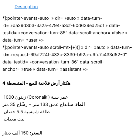
Description
*]:pointer-events-auto » dir= »auto » data-turn-
id= »da29d3b3-3a2a-4794-a3cf-60d639ed25df » data-
testid= »conversation-turn-85″ data-scroll-anchor= »false »
data-turn= »user »>
*]:pointer-events-auto scroll-mt-[+))] » dir= »auto » data-turn-
id= »request-69af724f-432c-8330-b92a-d9fc7c433d52-0″
data-testid= »conversation-turn-86″ data-scroll-
anchor= »true » data-turn= »assistant »>
4 هكتار أرض فلاحية للبيع – المتبسطة
1000 زيتون (Coronaiki) عمر سنة
الماء:
سانداج عمق 133 متر + رشّاح 35 متر
طاقة شمسية 5.5 حصان
بيت معدات
السعر:
150 ألف دينار