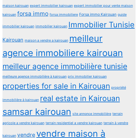
maison kairouan
expert immobilier kairouan
expert immobilier pour vente maison
forsa immo
Forsa immo Kairouan
kairouan
forsa immobiliere
guide
Immobilier Tunisie
immobilier kairouan
immobilier kairouan
meilleur
Kairouan
maison a vendre a kairouan
agence immobiliere kairouan
meilleur agence immobilière tunisie
meilleure agence immobilière à kairouan
prix immobilier kairouan
properties for sale in Kairouan
propriété
real estate in Kairouan
immobilière à kairouan
samsar kairouan
terrain
site annonce immobilière
agricole a vendre kairouan
terrain residentiel a vendre kairouan
terrain à vendre
vendre maison à
vendre
kairouan