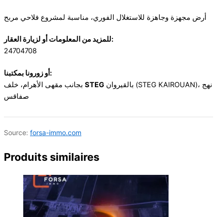
أرض مجهزة وجاهزة للاستغلال الفوري، مناسبة لمشروع فلاحي مربح
للمزيد من المعلومات أو لزيارة العقار:
24704708
أو زورونا بمكتبنا:
بجانب مقهى الأهرام، خلف
STEG
بالقيروان (STEG KAIROUAN)، نهج
صفاقس
Source:
forsa-immo.com
Produits similaires