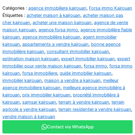
Catégories :
agence immobiliere kairouan
,
Forsa immo Kairouan
Étiquettes :
acheter maison à kairouan
,
acheter maison pas
cher kairouan
,
acheter une maison kairouan
,
agence de vente
maison kairouan
,
agence forsa immo
,
agence immobilière fiable
kairouan
,
agence immobilière kairouan
,
agent immobilier
kairouan
,
appartements a vendre kairouan
,
bonne agence
immobilière kairouan
,
consultant immobilier kairouan
,
estimation maison kairouan
,
expert immobilier kairouan
,
expert
immobilier pour vente maison kairouan
,
forsa immo
,
forsa immo
kairouan
,
forsa immobiliere
,
guide immobilier kairouan
,
immobilier kairouan
,
maison a vendre a kairouan
,
meilleur
agence immobiliere kairouan
,
meilleure agence immobilière à
kairouan
,
prix immobilier kairouan
,
propriété immobilière à
kairouan
,
samsar kairouan
,
terrain à vendre kairouan
,
terrain
agricole a vendre kairouan
,
terrain residentiel a vendre kairouan
,
vendre maison à kairouan
Contact via WhatsApp