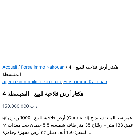
Accueil
/
Forsa immo Kairouan
/ 4 هكتار أرض فلاحية للبيع –
المتبسطة
agence immobiliere kairouan
,
Forsa immo Kairouan
4 هكتار أرض فلاحية للبيع – المتبسطة
150.000,000
د.ت
🌿 أرض فلاحية للبيع 1000 زيتون (Coronaiki) عمر سنةالماء: سانداج
عمق 133 متر + رشّاح 35 متر طاقة شمسية 5.5 حصان بيت معدات 💰
السعر: 150 ألف دينار 👉 أرض مجهزة وجاهزة…