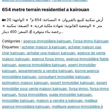
654 metre terrain residentiel a kairouan
🏡 أرض سكنية للبيع بالقيروان 🔹 المساحة: 654 م² 🔹 الواجهة: 20
متر 🔹 الوضعية القانونية: شهادة ملكية فردية 🔹 الصبغة: سكنية 🔹
رخصة بناء متوفرة 💰 السعر: 400 دينار…
Catégories :
agence immobiliere kairouan
,
Forsa immo Kairouan
Étiquettes :
acheter maison à kairouan
,
acheter maison pas
cher kairouan
,
acheter une maison kairouan
,
agence de vente
maison kairouan
,
agence forsa immo
,
agence immobilière fiable
kairouan
,
agence immobilière kairouan
,
agent immobilier
kairouan
,
appartements a vendre kairouan
,
bonne agence
immobilière kairouan
,
consultant immobilier kairouan
,
estimation maison kairouan
,
expert immobilier kairouan
,
expert
immobilier pour vente maison kairouan
,
forsa immo
,
forsa immo
kairouan
,
forsa immobiliere
,
guide immobilier kairouan
,
immobilier kairouan
,
maison a vendre a kairouan
,
meilleur
agence immobiliere kairouan
,
meilleure agence immobilière à