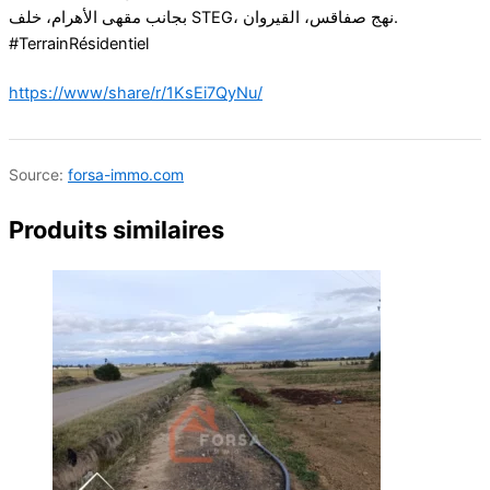
بجانب مقهى الأهرام، خلف STEG، نهج صفاقس، القيروان.
#TerrainRésidentiel
https://www/share/r/1KsEi7QyNu/
Source:
forsa-immo.com
Produits similaires