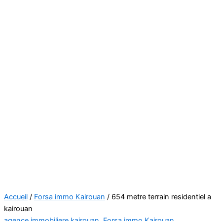
Accueil
/
Forsa immo Kairouan
/ 654 metre terrain residentiel a
kairouan
agence immobiliere kairouan
,
Forsa immo Kairouan