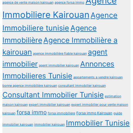
Agence
agence de vente maison kairouan
agence forsa immo
Immobiliere Kairouan
Agence
Immobiliere tunisie
Agence
Immobilière
Agence Immobilière a
kairouan
agent
agence immobilière fiable kairouan
immobilier
Annonces
agent immobilier kairouan
Immobilieres Tunisie
appartements a vendre kairouan
bonne agence immobilière kairouan
consultant immobilier kairouan
Consultant Immobilier Tunisie
estimation
maison kairouan
expert immobilier kairouan
expert immobilier pour vente maison
forsa immo
Forsa immo Kairouan
kairouan
forsa immobiliere
guide
Immobilier Tunisie
immobilier kairouan
immobilier kairouan