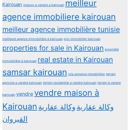
meilleur
Kairouan
maison a vendre a kairouan
agence immobiliere kairouan
meilleur agence immobilière tunisie
meilleure agence immobilière à kairouan
prix immobilier kairouan
properties for sale in Kairouan
propriété
real estate in Kairouan
immobilière à kairouan
samsar kairouan
terrain
site annonce immobilière
agricole a vendre kairouan
terrain residentiel a vendre kairouan
terrain à vendre
vendre maison à
vendre
kairouan
Kairouan
وكالة عقارية
وكالة عقارية
القيروان