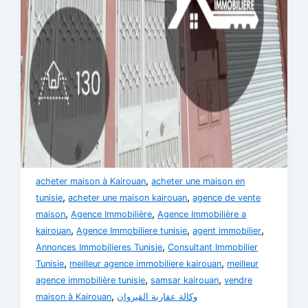
,
acheter maison à Kairouan
acheter une maison en
,
,
tunisie
acheter une maison kairouan
agence de vente
,
,
maison
Agence Immobilière
Agence Immobilière a
,
,
,
kairouan
Agence Immobiliere tunisie
agent immobilier
,
Annonces Immobilieres Tunisie
Consultant Immobilier
,
,
Tunisie
meilleur agence immobiliere kairouan
meilleur
,
,
agence immobilière tunisie
samsar kairouan
vendre
,
maison à Kairouan
وكالة عقارية القيروان