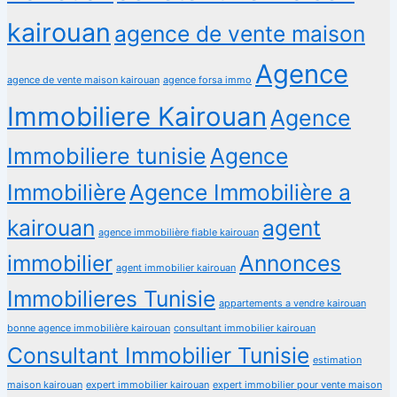
kairouan
agence de vente maison
Agence
agence de vente maison kairouan
agence forsa immo
Immobiliere Kairouan
Agence
Immobiliere tunisie
Agence
Immobilière
Agence Immobilière a
kairouan
agent
agence immobilière fiable kairouan
immobilier
Annonces
agent immobilier kairouan
Immobilieres Tunisie
appartements a vendre kairouan
bonne agence immobilière kairouan
consultant immobilier kairouan
Consultant Immobilier Tunisie
estimation
maison kairouan
expert immobilier kairouan
expert immobilier pour vente maison