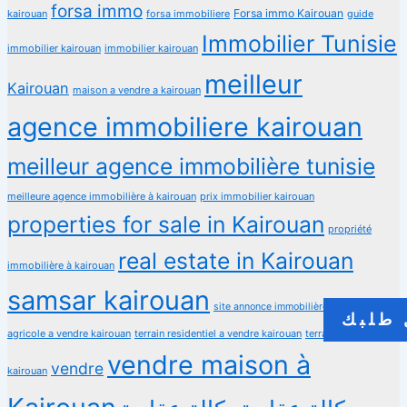
forsa immo
Forsa immo Kairouan
kairouan
forsa immobiliere
guide
Immobilier Tunisie
immobilier kairouan
immobilier kairouan
meilleur
Kairouan
maison a vendre a kairouan
agence immobiliere kairouan
meilleur agence immobilière tunisie
meilleure agence immobilière à kairouan
prix immobilier kairouan
properties for sale in Kairouan
propriété
real estate in Kairouan
immobilière à kairouan
samsar kairouan
terrain
site annonce immobilière
طلبك
agricole a vendre kairouan
terrain residentiel a vendre kairouan
terrain à vendre
vendre maison à
vendre
kairouan