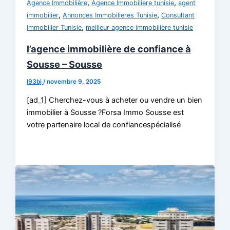
,
,
Agence Immobilière
Agence Immobiliere tunisie
agent
,
,
immobilier
Annonces Immobilieres Tunisie
Consultant
,
Immobilier Tunisie
meilleur agence immobilière tunisie
l’agence immobilière de confiance à
Sousse – Sousse
l93bj
/
novembre 9, 2025
[ad_1] Cherchez-vous à acheter ou vendre un bien
immobilier à Sousse ?Forsa Immo Sousse est
votre partenaire local de confiancespécialisé