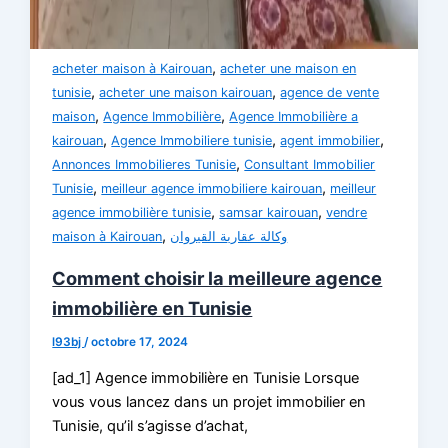
,
acheter maison à Kairouan
acheter une maison en
,
,
tunisie
acheter une maison kairouan
agence de vente
,
,
maison
Agence Immobilière
Agence Immobilière a
,
,
,
kairouan
Agence Immobiliere tunisie
agent immobilier
,
Annonces Immobilieres Tunisie
Consultant Immobilier
,
,
Tunisie
meilleur agence immobiliere kairouan
meilleur
,
,
agence immobilière tunisie
samsar kairouan
vendre
,
maison à Kairouan
وكالة عقارية القيروان
Comment choisir la meilleure agence
immobilière en Tunisie
l93bj
/
octobre 17, 2024
[ad_1] Agence immobilière en Tunisie Lorsque
vous vous lancez dans un projet immobilier en
Tunisie, qu’il s’agisse d’achat,