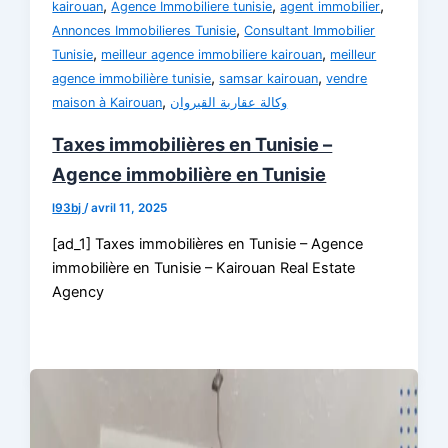
,
,
,
kairouan
Agence Immobiliere tunisie
agent immobilier
,
Annonces Immobilieres Tunisie
Consultant Immobilier
,
,
Tunisie
meilleur agence immobiliere kairouan
meilleur
,
,
agence immobilière tunisie
samsar kairouan
vendre
,
maison à Kairouan
وكالة عقارية القيروان
Taxes immobilières en Tunisie –
Agence immobilière en Tunisie
l93bj
/
avril 11, 2025
[ad_1] Taxes immobilières en Tunisie – Agence
immobilière en Tunisie – Kairouan Real Estate
Agency