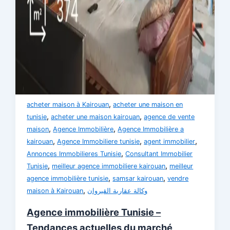
,
acheter maison à Kairouan
acheter une maison en
,
,
tunisie
acheter une maison kairouan
agence de vente
,
,
maison
Agence Immobilière
Agence Immobilière a
,
,
,
kairouan
Agence Immobiliere tunisie
agent immobilier
,
Annonces Immobilieres Tunisie
Consultant Immobilier
,
,
Tunisie
meilleur agence immobiliere kairouan
meilleur
,
,
agence immobilière tunisie
samsar kairouan
vendre
,
maison à Kairouan
وكالة عقارية القيروان
Agence immobilière Tunisie –
Tendances actuelles du marché