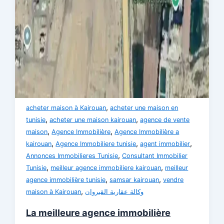
,
acheter maison à Kairouan
acheter une maison en
,
,
tunisie
acheter une maison kairouan
agence de vente
,
,
maison
Agence Immobilière
Agence Immobilière a
,
,
,
kairouan
Agence Immobiliere tunisie
agent immobilier
,
Annonces Immobilieres Tunisie
Consultant Immobilier
,
,
Tunisie
meilleur agence immobiliere kairouan
meilleur
,
,
agence immobilière tunisie
samsar kairouan
vendre
,
maison à Kairouan
وكالة عقارية القيروان
La meilleure agence immobilière