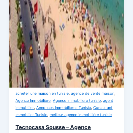
,
,
acheter une maison en tunisie
agence de vente maison
,
,
Agence Immobilière
Agence Immobiliere tunisie
agent
,
,
immobilier
Annonces Immobilieres Tunisie
Consultant
,
Immobilier Tunisie
meilleur agence immobilière tunisie
Tecnocasa Sousse – Agence