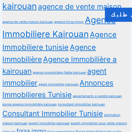
kairouan
agence de vente maison
طلبك
Agence
agence de vente maison kairouan
agence forsa immo
Immobiliere Kairouan
Agence
Immobiliere tunisie
Agence
Immobilière
Agence Immobilière a
kairouan
agent
agence immobilière fiable kairouan
immobilier
Annonces
agent immobilier kairouan
Immobilieres Tunisie
appartements a vendre kairouan
bonne agence immobilière kairouan
consultant immobilier kairouan
Consultant Immobilier Tunisie
estimation
maison kairouan
expert immobilier kairouan
expert immobilier pour vente maison
forsa immo
Forsa immo Kairouan
kairouan
forsa immobiliere
guide