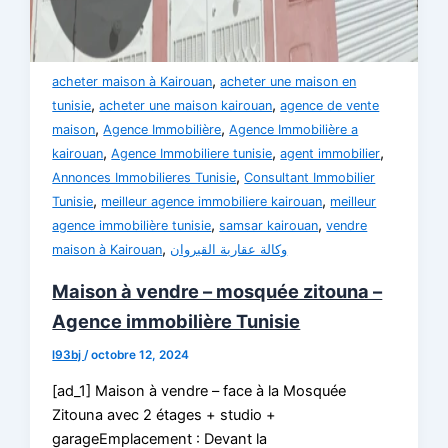
,
acheter maison à Kairouan
acheter une maison en
,
,
tunisie
acheter une maison kairouan
agence de vente
,
,
maison
Agence Immobilière
Agence Immobilière a
,
,
,
kairouan
Agence Immobiliere tunisie
agent immobilier
,
Annonces Immobilieres Tunisie
Consultant Immobilier
,
,
Tunisie
meilleur agence immobiliere kairouan
meilleur
,
,
agence immobilière tunisie
samsar kairouan
vendre
,
maison à Kairouan
وكالة عقارية القيروان
Maison à vendre – mosquée zitouna –
Agence immobilière Tunisie
l93bj
/
octobre 12, 2024
[ad_1] Maison à vendre – face à la Mosquée
Zitouna avec 2 étages + studio +
garageEmplacement : Devant la