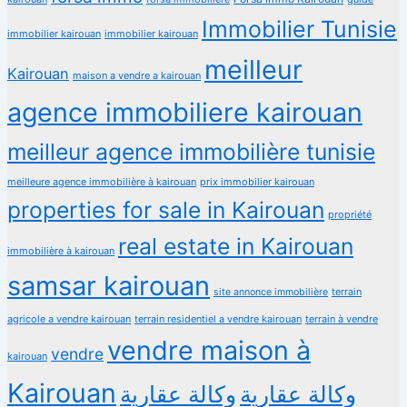
Immobilier Tunisie
immobilier kairouan
immobilier kairouan
meilleur
Kairouan
maison a vendre a kairouan
agence immobiliere kairouan
meilleur agence immobilière tunisie
meilleure agence immobilière à kairouan
prix immobilier kairouan
properties for sale in Kairouan
propriété
real estate in Kairouan
immobilière à kairouan
samsar kairouan
terrain
site annonce immobilière
agricole a vendre kairouan
terrain residentiel a vendre kairouan
terrain à vendre
vendre maison à
vendre
kairouan
Kairouan
وكالة عقارية
وكالة عقارية