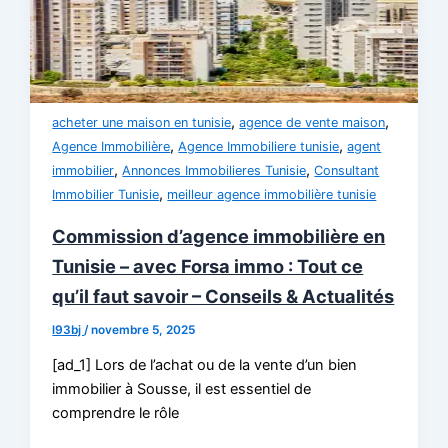
,
,
acheter une maison en tunisie
agence de vente maison
,
,
Agence Immobilière
Agence Immobiliere tunisie
agent
,
,
immobilier
Annonces Immobilieres Tunisie
Consultant
,
Immobilier Tunisie
meilleur agence immobilière tunisie
Commission d’agence immobilière en
Tunisie – avec Forsa immo : Tout ce
qu’il faut savoir – Conseils & Actualités
l93bj
/
novembre 5, 2025
[ad_1] Lors de l’achat ou de la vente d’un bien
immobilier à Sousse, il est essentiel de
comprendre le rôle